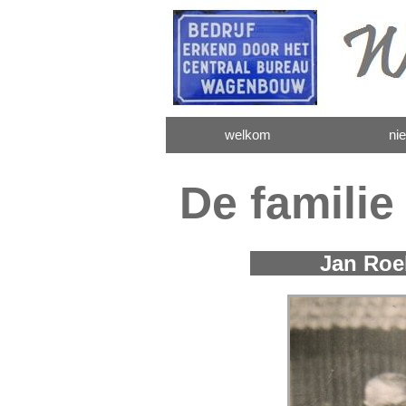
welkom
ni
De famili
Jan Roelof 