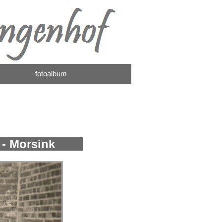
fotoalbum
of - Morsink