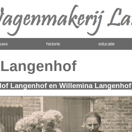
euws
historie
educatie
e Langenhof
Langenhof en Willemina Langenh